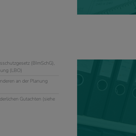
schutzgesetz (BImSchG),
nung (LBO)
anderen an der Planung
derlichen Gutachten (siehe