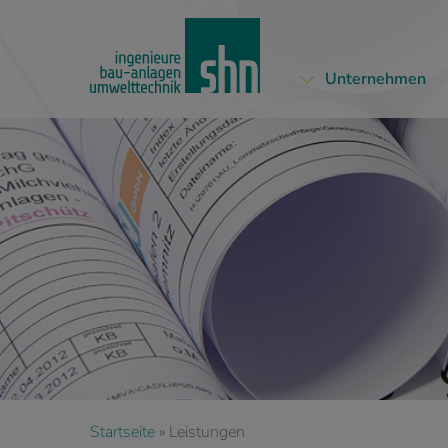
Skip
to
main
Unternehmen
content
Startseite
»
Leistungen