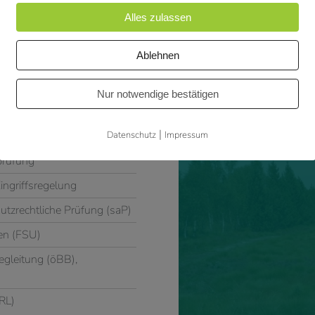
Alles zulassen
Ablehnen
chutz
Nur notwendige bestätigen
|
che Umweltpürfung (SUP)
Datenschutz
Impressum
prüfung
ingriffsregelung
utzrechtliche Prüfung (saP)
en (FSU)
gleitung (öBB),
RL)