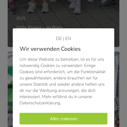
2025
Volle Power – im Büro
und auf der Strecke!
DE
|
EN
Wir verwenden Cookies
Bei
Um diese Website zu betreiben, ist es für uns
SHN
notwendig Cookies zu verwenden. Einige
läuft
Cookies sind erforderlich, um die Funktionalität
´s
zu gewährleisten, andere brauchen wir für
–
unsere Statistik und wieder andere helfen uns
19.
dir nur die Werbung anzuzeigen, die dich
Chemnitzer
interessiert. Mehr erfährst du in unserer
Firmenlauf!
Datenschutzerklärung.
Alles zulassen