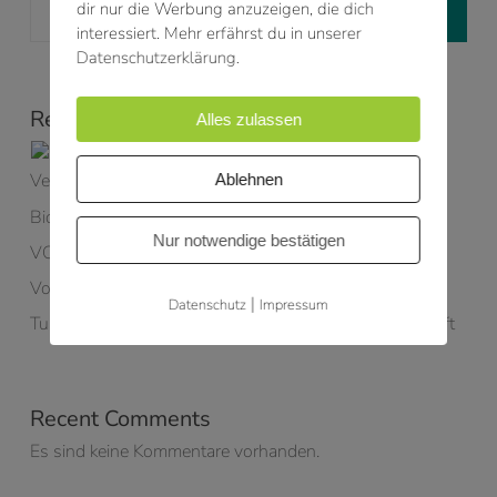
dir nur die Werbung anzuzeigen, die dich
Suchen
interessiert. Mehr erfährst du in unserer
Datenschutzerklärung.
Recent Posts
Alles zulassen
35 Jahre SHN – 35 Jahre Ingenieurkompetenz,
Vertrauen und Teamgeist
Ablehnen
Bioenergie kann mehr
Nur notwendige bestätigen
VOXCLEAN – Hightech trifft Nachhaltigkeit
Volle Power – im Büro und auf der Strecke!
|
Datenschutz
Impressum
Tubis Gruppe – gemeinsam Richtung Kreislaufwirtschaft
Recent Comments
Es sind keine Kommentare vorhanden.