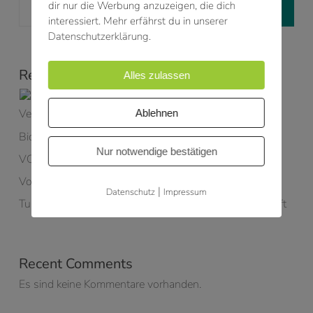
dir nur die Werbung anzuzeigen, die dich
Suchen
interessiert. Mehr erfährst du in unserer
Datenschutzerklärung.
Recent Posts
Alles zulassen
35 Jahre SHN – 35 Jahre Ingenieurkompetenz,
Vertrauen und Teamgeist
Ablehnen
Bioenergie kann mehr
Nur notwendige bestätigen
VOXCLEAN – Hightech trifft Nachhaltigkeit
Volle Power – im Büro und auf der Strecke!
|
Datenschutz
Impressum
Tubis Gruppe – gemeinsam Richtung Kreislaufwirtschaft
Recent Comments
Es sind keine Kommentare vorhanden.