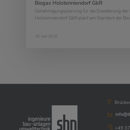
Biogas Holstenniendorf GbR
Genehmigungsplanung für die Erweiterung der 
Holstenniendorf GbR plant am Standort der Bi
15. Juni 2016
Brücke
+49 37