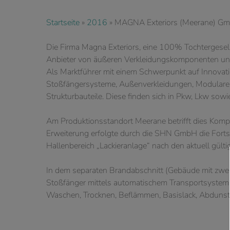
Startseite
»
2016
»
MAGNA Exteriors (Meerane) G
Die Firma Magna Exteriors, eine 100% Tochtergesells
Anbieter von äußeren Verkleidungskomponenten un
Als Marktführer mit einem Schwerpunkt auf Innovati
Stoßfängersysteme, Außenverkleidungen, Modular
Strukturbauteile. Diese finden sich in Pkw, Lkw sowi
Am Produktionsstandort Meerane betrifft dies Kompo
Erweiterung erfolgte durch die SHN GmbH die Fort
Hallenbereich „Lackieranlage“ nach den aktuell gü
In dem separaten Brandabschnitt (Gebäude mit zwe
Stoßfänger mittels automatischem Transportsystem
Waschen, Trocknen, Beflämmen, Basislack, Abdunste