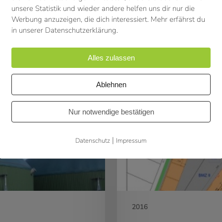
unsere Statistik und wieder andere helfen uns dir nur die
Werbung anzuzeigen, die dich interessiert. Mehr erfährst du
in unserer Datenschutzerklärung.
Alles zulassen
Ablehnen
EAM
Natur
Nur notwendige bestätigen
GmbH
|
Datenschutz
Impressum
2016