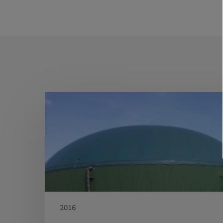
Biogas
Holstenniendorf
GbR
2016