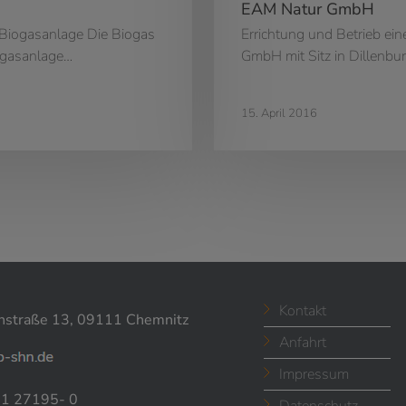
EAM Natur GmbH
Biogasanlage Die Biogas
Errichtung und Betrieb ei
ogasanlage…
GmbH mit Sitz in Dillenbur
15. April 2016
Kontakt
nstraße 13, 09111 Chemnitz
Anfahrt
Impressum
1 27195- 0
Datenschutz