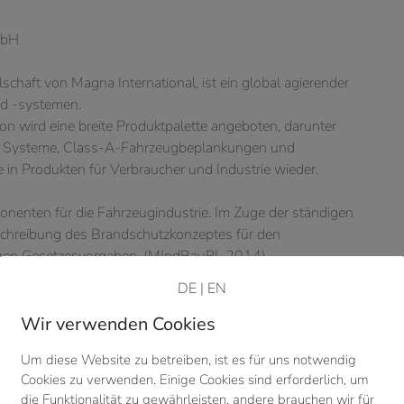
mbH
chaft von Magna International, ist ein global agierender
d -systemen.
on wird eine breite Produktpalette angeboten, darunter
e Systeme, Class-A-Fahrzeugbeplankungen und
e in Produkten für Verbraucher und Industrie wieder.
nenten für die Fahrzeugindustrie. Im Zuge der ständigen
schreibung des Brandschutzkonzeptes für den
ltigen Gesetzesvorgaben. (MIndBauRL 2014)
DE
|
EN
i Ebenen im Sinne der MIndBauRL) durchlaufen die
 verschiedene Behandlungsstationen (Einschleusen,
Wir verwenden Cookies
n, Klarlack, Trocknen, Kühlen und Ausschleusen).
Um diese Website zu betreiben, ist es für uns notwendig
Cookies zu verwenden. Einige Cookies sind erforderlich, um
die Funktionalität zu gewährleisten, andere brauchen wir für