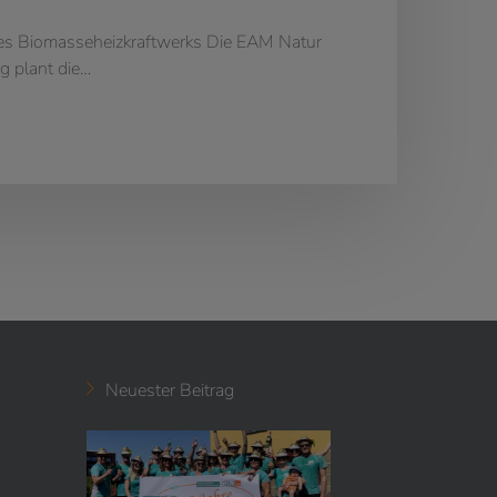
nes Biomasseheizkraftwerks Die EAM Natur
g plant die…
Neuester Beitrag