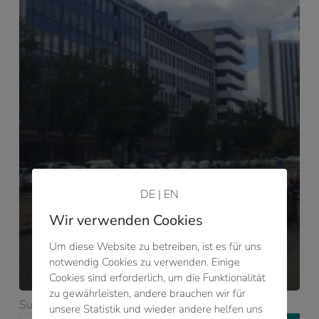
DE
|
EN
Wir verwenden Cookies
2019
Um diese Website zu betreiben, ist es für uns
Wir sind umgezogen!
notwendig Cookies zu verwenden. Einige
Cookies sind erforderlich, um die Funktionalität
zu gewährleisten, andere brauchen wir für
Suchen
unsere Statistik und wieder andere helfen uns