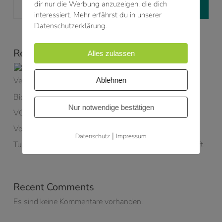
dir nur die Werbung anzuzeigen, die dich
Suchen
interessiert. Mehr erfährst du in unserer
Datenschutzerklärung.
Recent Posts
Alles zulassen
35 Jahre SHN – 35 Jahre Ingenieurkompetenz,
Vertrauen und Teamgeist
Ablehnen
Bioenergie kann mehr
Nur notwendige bestätigen
VOXCLEAN – Hightech trifft Nachhaltigkeit
Volle Power – im Büro und auf der Strecke!
|
Datenschutz
Impressum
Tubis Gruppe – gemeinsam Richtung Kreislaufwirtschaft
Recent Comments
Es sind keine Kommentare vorhanden.