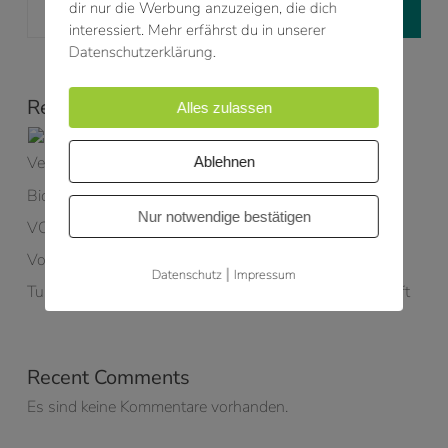
dir nur die Werbung anzuzeigen, die dich
Suchen
interessiert. Mehr erfährst du in unserer
Datenschutzerklärung.
Recent Posts
Alles zulassen
35 Jahre SHN – 35 Jahre Ingenieurkompetenz,
Vertrauen und Teamgeist
Ablehnen
Bioenergie kann mehr
Nur notwendige bestätigen
VOXCLEAN – Hightech trifft Nachhaltigkeit
Volle Power – im Büro und auf der Strecke!
|
Datenschutz
Impressum
Tubis Gruppe – gemeinsam Richtung Kreislaufwirtschaft
Recent Comments
Es sind keine Kommentare vorhanden.