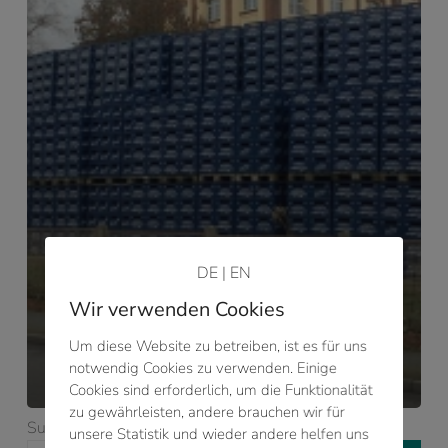
DE
|
EN
Wir verwenden Cookies
2019
Einsiedler Brauhaus
Um diese Website zu betreiben, ist es für uns
GmbH
notwendig Cookies zu verwenden. Einige
Cookies sind erforderlich, um die Funktionalität
zu gewährleisten, andere brauchen wir für
Suchen
unsere Statistik und wieder andere helfen uns