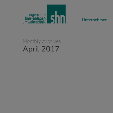
Skip
to
main
Unternehmen
content
Monthly Archives
April 2017
Technify
Motors
GmbH