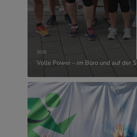
2025
Volle Power – im Büro und auf der S
Bei
SHN
läuft
´s
–
19.
Chemnitzer
Firmenlauf!