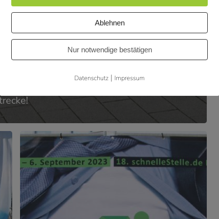
Ablehnen
Nur notwendige bestätigen
|
Datenschutz
Impressum
trecke!
LAUFEND
IN
BEWEGUNG